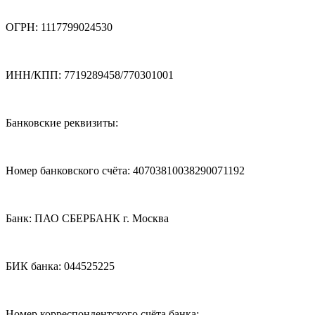
ОГРН: 1117799024530
ИНН/КПП: 7719289458/770301001
Банковские реквизиты:
Номер банковского счёта: 40703810038290071192
Банк: ПАО СБЕРБАНК г. Москва
БИК банка: 044525225
Номер корреспондентского счёта банка: