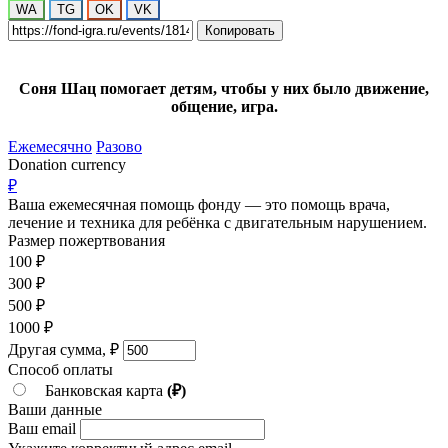
WA
TG
OK
VK
Копировать
Соня Шац помогает детям, чтобы у них было движение,
общение, игра.
Ежемесячно
Разово
Donation currency
₽
Ваша ежемесячная помощь фонду — это помощь врача,
лечение и техника для ребёнка c двигательным нарушением.
Размер пожертвования
100
₽
300
₽
500
₽
1000
₽
Другая сумма,
₽
Способ оплаты
Банковская карта
(₽)
Ваши данные
Ваш email