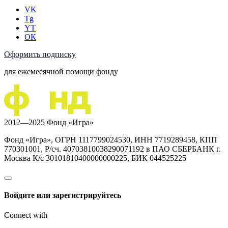
VK
Tg
YT
ОК
Оформить подписку
для ежемесячной помощи фонду
2012—2025 Фонд «Игра»
Фонд «Игра», ОГРН 1117799024530, ИНН 7719289458, КПП
770301001, Р/сч. 40703810038290071192 в ПАО СБЕРБАНК г.
Москва К/с 30101810400000000225, БИК 044525225
Войдите или зарегистрируйтесь
Connect with