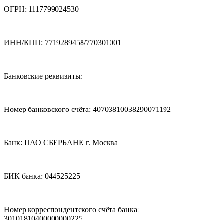
ОГРН: 1117799024530
ИНН/КПП: 7719289458/770301001
Банковские реквизиты:
Номер банковского счёта: 40703810038290071192
Банк: ПАО СБЕРБАНК г. Москва
БИК банка: 044525225
Номер корреспондентского счёта банка:
30101810400000000225