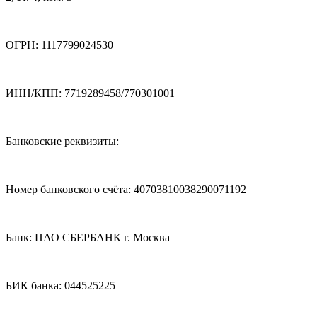
ОГРН: 1117799024530
ИНН/КПП: 7719289458/770301001
Банковские реквизиты:
Номер банковского счёта: 40703810038290071192
Банк: ПАО СБЕРБАНК г. Москва
БИК банка: 044525225