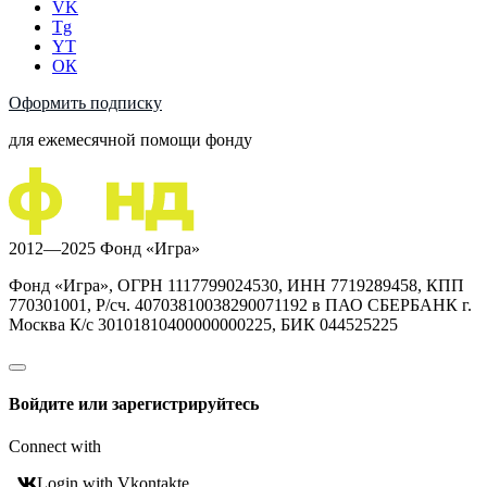
VK
Tg
YT
ОК
Оформить подписку
для ежемесячной помощи фонду
2012—2025 Фонд «Игра»
Фонд «Игра», ОГРН 1117799024530, ИНН 7719289458, КПП
770301001, Р/сч. 40703810038290071192 в ПАО СБЕРБАНК г.
Москва К/с 30101810400000000225, БИК 044525225
Войдите или зарегистрируйтесь
Connect with
Login with Vkontakte